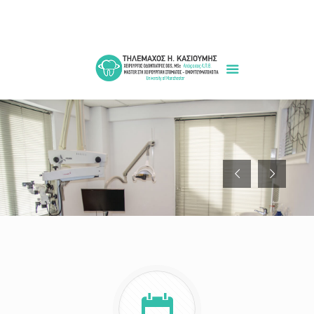
+30 6945976476
tkasioumis@gmail.com