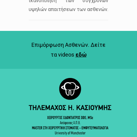
ικανοποίηση των σύγχρονων
υψηλών απαιτήσεων των ασθενών.
Επιμόρφωση Ασθενών. Δείτε
τα videos
εδώ